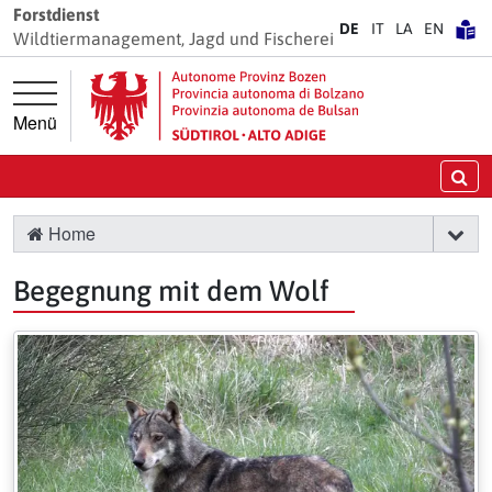
Springe direkt zur Hauptnavigation
Springe direkt zum Inhalt
Forstdienst
DE
IT
LA
EN
Wildtiermanagement, Jagd und Fischerei
Menü
Su
Home
Begegnung mit dem Wolf