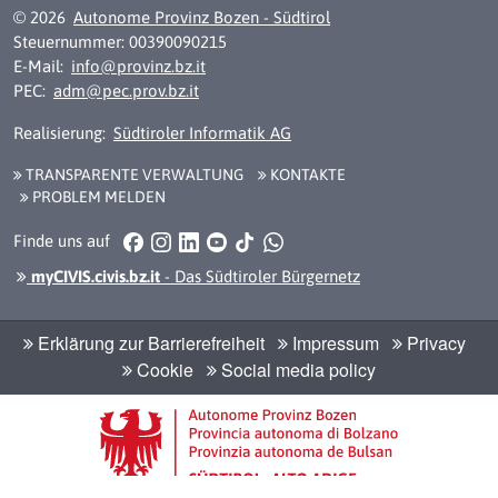
© 2026
Autonome Provinz Bozen - Südtirol
Steuernummer: 00390090215
E-Mail:
info@provinz.bz.it
PEC:
adm@pec.prov.bz.it
Realisierung:
Südtiroler Informatik AG
TRANSPARENTE VERWALTUNG
KONTAKTE
PROBLEM MELDEN
Facebook
Instagram
LinkedIn
YouTube
TikTok
WhatsApp
Finde uns auf
myCIVIS.civis.bz.it
- Das Südtiroler Bürgernetz
Erklärung zur Barrierefreiheit
Impressum
Privacy
Cookie
Social media policy