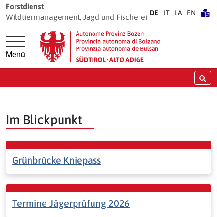
Springe direkt zur Hauptnavigation
Springe direkt zum Inhalt
Forstdienst
DE
IT
LA
EN
Wildtiermanagement, Jagd und Fischerei
Menü
Wildtiermanagement - Jagd und
Fischerei
Su
Im Blickpunkt
Grünbrücke Kniepass
Termine Jägerprüfung 2026